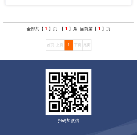
的问题。 优化策略：搭建企业专属 AI 知识库 ＋ 区域 GEO 获
客系统，深度适配豆包、文心一言、通义千问等大模型语义推
荐规则。
全部共【
1
】页 【
1
】条 当前第【
1
】页
首页
上页
1
下页
尾页
扫码加微信