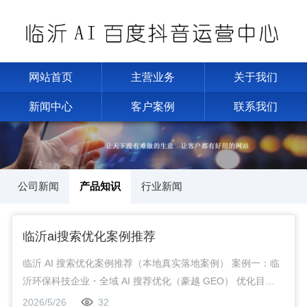
网站首页
主营业务
关于我们
新闻中心
客户案例
联系我们
公司新闻
产品知识
行业新闻
临沂ai搜索优化案例推荐
临沂 AI 搜索优化案例推荐（本地真实落地案例） 案例一：临
沂环保科技企业・全域 AI 搜荐优化（豪越 GEO） 优化目
标：解决 “临沂环保设备哪家好” AI 搜索无排名、获客成本高
2026/5/26
32